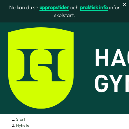
Nu kan du se
uppropstider
och
praktisk info
inför
skolstart.
H
H
Start
o
o
Nyheter