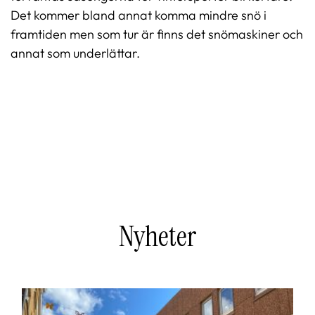
t
Det kommer bland annat komma mindre snö i
t
framtiden men som tur är finns det snömaskiner och
f
annat som underlättar.
ö
n
s
t
e
r
)
Nyheter