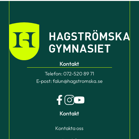
Kontakt
Telefon:
072-520 89 71
E-post:
falun@hagstromska.se
f
i
y
Kontakt
a
n
o
c
s
u
Kontakta oss
e
t
t
b
a
u