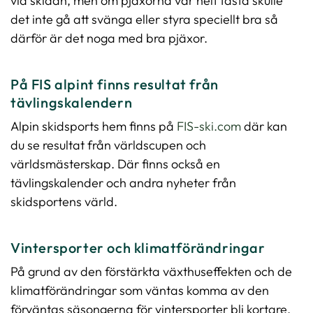
vid skidan, men om pjäxorna var helt fasta skulle
det inte gå att svänga eller styra speciellt bra så
därför är det noga med bra pjäxor.
På FIS alpint finns resultat från
tävlingskalendern
(
Alpin skidsports hem finns på
FIS-ski.com
där kan
ö
du se resultat från världscupen och
p
världsmästerskap. Där finns också en
p
tävlingskalender och andra nyheter från
n
skidsportens värld.
a
s
Vintersporter och klimatförändringar
i
På grund av den förstärkta växthuseffekten och de
n
klimatförändringar som väntas komma av den
y
förväntas säsongerna för vintersporter bli kortare.